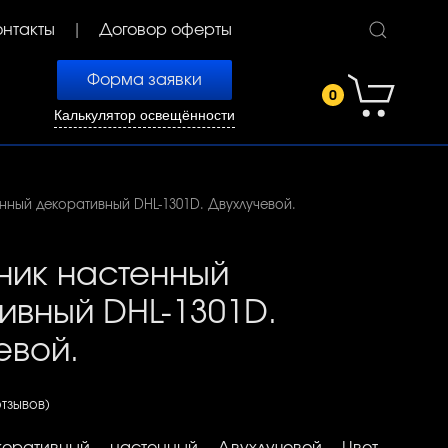
онтакты
Договор оферты
Форма заявки
0
Калькулятор освещённости
нный декоративный DHL-1301D. Двухлучевой.
ник настенный
ивный DHL-1301D.
евой.
отзывов)
коративный, настенный. Двухлучевой.
Цвет