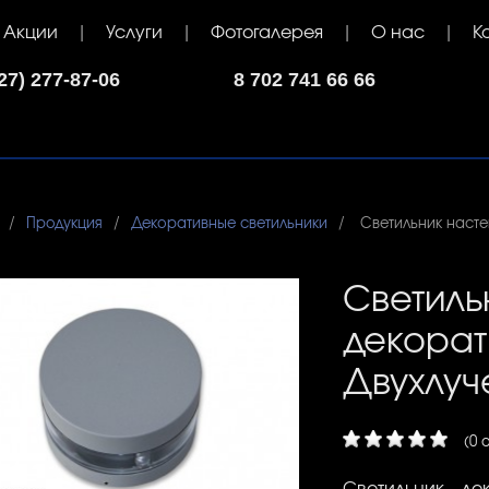
Акции
Услуги
Фотогалерея
О нас
К
7) 277-87-06
8 702 741 66 66
Продукция
Декоративные светильники
Светильник насте
Светиль
декорат
Двухлуч
(0 
Светильник де