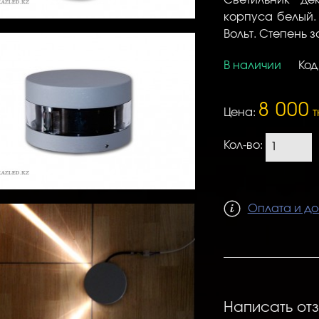
корпуса белый
Вольт. Степень з
В наличии
Код
8 000
Цена:
т
Кол-во:
Оплата и до
Написать от