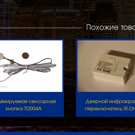
Похожие тов
ммируемая сенсорная
Дверной инфракра
кнопка TD004A
переключатель IR-D