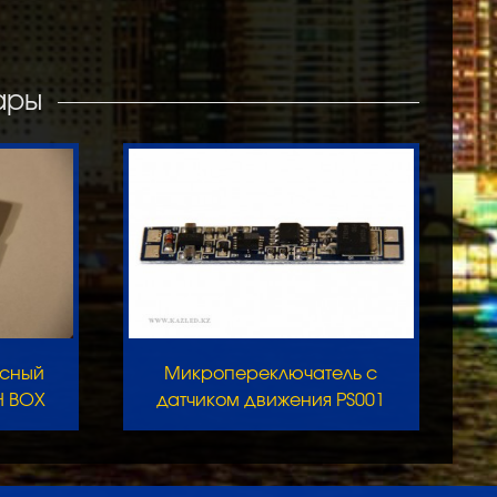
ары
сный
Микропереключатель с
H BOX
датчиком движения PS001