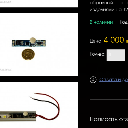
образный пр
изделиями на 12 
В наличии
Код
4 000
Цена:
т
Кол-во:
Оплата и до
Написать от