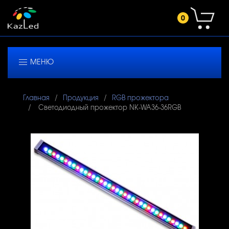
0
МЕНЮ
Главная
Продукция
RGB прожектора
Светодиодный прожектор NK-WA36-36RGB