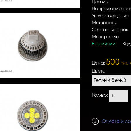
Цоколь
Напряжение пит
Угол освещения
Мощность
Световой поток
Материалы
В наличии
Код
500
Цена:
тнг. 
Цвета:
Кол-во:
Оплата и до