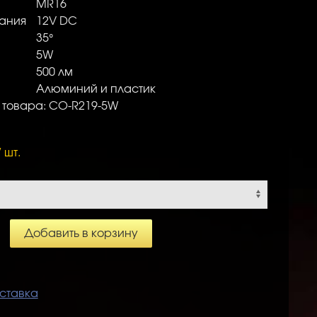
MR16
ания
12V DC
35°
5W
500 лм
Алюминий и пластик
 товара: CO-R219-5W
/ шт.
Добавить в корзину
ставка