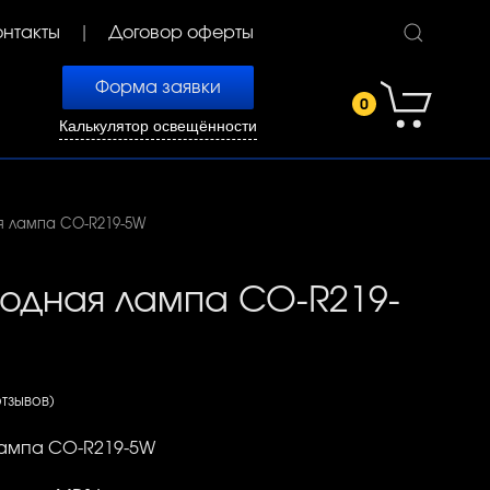
онтакты
Договор оферты
Форма заявки
0
Калькулятор освещённости
я лампа CO-R219-5W
одная лампа CO-R219-
отзывов)
ампа CO-R219-5W